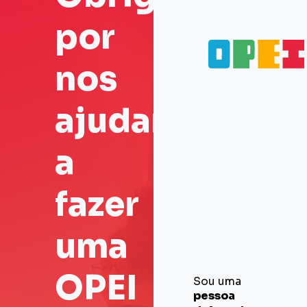
por
nos
ajudar
a
fazer
uma
OPEI
Sou uma
pessoa