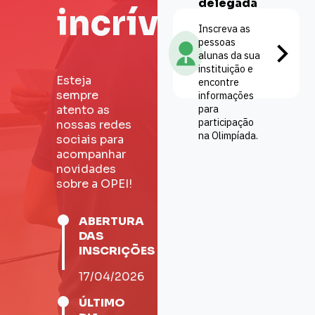
delegada
incrível!
Inscreva as
pessoas
alunas da sua
instituição e
Esteja
encontre
sempre
informações
para
atento as
participação
nossas redes
na Olimpíada.
sociais para
acompanhar
novidades
sobre a OPEI!
ABERTURA
DAS
INSCRIÇÕES
17/04/2026
ÚLTIMO